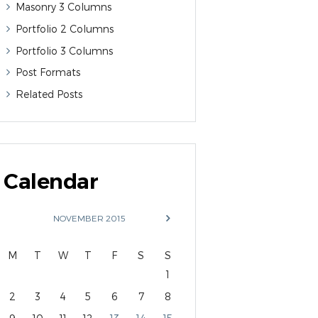
Masonry 3 Columns
Portfolio 2 Columns
Portfolio 3 Columns
Post Formats
Related Posts
Calendar
NOVEMBER
2015
M
T
W
T
F
S
S
1
2
3
4
5
6
7
8