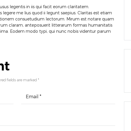
sus legentis in iis qui facit eorum claritatem.
legere me lius quod ii legunt saepius. Claritas est etiam
tationem consuetudium lectorum. Mirum est notare quam
um claram, anteposuerit litterarum formas humanitatis
ecima. Eodem modo typi, qui nunc nobis videntur parum
nt
red fields are marked *