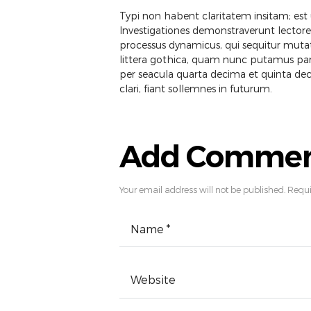
Typi non habent claritatem insitam; est u
Investigationes demonstraverunt lectores 
processus dynamicus, qui sequitur mu
littera gothica, quam nunc putamus par
per seacula quarta decima et quinta d
clari, fiant sollemnes in futurum.
Add Comme
Your email address will not be published. Requi