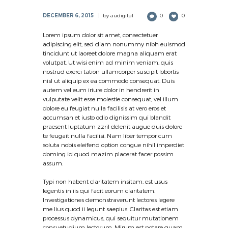
DECEMBER 6, 2015
by
audigital
0
0
Lorem ipsum dolor sit amet, consectetuer
adipiscing elit, sed diam nonummy nibh euismod
tincidunt ut laoreet dolore magna aliquam erat
volutpat. Ut wisi enim ad minim veniam, quis
nostrud exerci tation ullamcorper suscipit lobortis
nisl ut aliquip ex ea commodo consequat. Duis
autem vel eum iriure dolor in hendrerit in
vulputate velit esse molestie consequat, vel illum
dolore eu feugiat nulla facilisis at vero eros et
accumsan et iusto odio dignissim qui blandit
praesent luptatum zzril delenit augue duis dolore
te feugait nulla facilisi. Nam liber tempor cum
soluta nobis eleifend option congue nihil imperdiet
doming id quod mazim placerat facer possim
assum.
Typi non habent claritatem insitam; est usus
legentis in iis qui facit eorum claritatem.
Investigationes demonstraverunt lectores legere
me lius quod ii legunt saepius. Claritas est etiam
processus dynamicus, qui sequitur mutationem
consuetudium lectorum. Mirum est notare quam