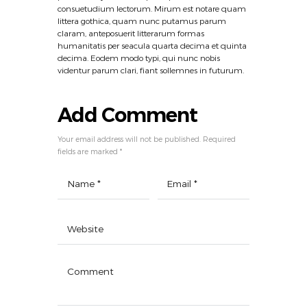
consuetudium lectorum. Mirum est notare quam
littera gothica, quam nunc putamus parum
claram, anteposuerit litterarum formas
humanitatis per seacula quarta decima et quinta
decima. Eodem modo typi, qui nunc nobis
videntur parum clari, fiant sollemnes in futurum.
Add Comment
Your email address will not be published. Required
fields are marked *