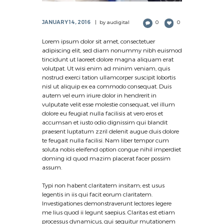
JANUARY 14, 2016
by
audigital
0
0
Lorem ipsum dolor sit amet, consectetuer
adipiscing elit, sed diam nonummy nibh euismod
tincidunt ut laoreet dolore magna aliquam erat
volutpat. Ut wisi enim ad minim veniam, quis
nostrud exerci tation ullamcorper suscipit lobortis
nisl ut aliquip ex ea commodo consequat. Duis
autem vel eum iriure dolor in hendrerit in
vulputate velit esse molestie consequat, vel illum
dolore eu feugiat nulla facilisis at vero eros et
accumsan et iusto odio dignissim qui blandit
praesent luptatum zzril delenit augue duis dolore
te feugait nulla facilisi. Nam liber tempor cum
soluta nobis eleifend option congue nihil imperdiet
doming id quod mazim placerat facer possim
assum.
Typi non habent claritatem insitam; est usus
legentis in iis qui facit eorum claritatem.
Investigationes demonstraverunt lectores legere
me lius quod ii legunt saepius. Claritas est etiam
processus dynamicus, qui sequitur mutationem